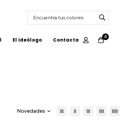
0
l
El ideólogo
Contacta
Novedades